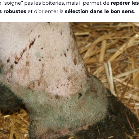
“soigne” pas les boiteries, mais il permet de
repérer le
s robustes
et d’orienter la
sélection dans le bon sens
.