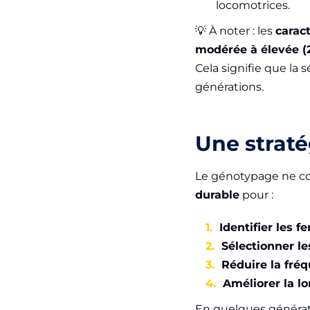
locomotrices.
💡 À noter : les
carac
modérée à élevée (2
Cela signifie que la 
générations.
Une straté
Le génotypage ne corr
durable
pour :
Identifier les f
Sélectionner l
Réduire la fré
Améliorer la lo
En quelques générat