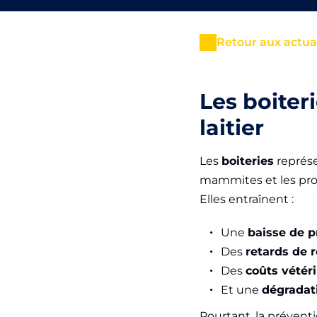
Retour aux actua
Les boiter
laitier
Les
boiteries
représe
mammites et les pro
Elles entraînent :
Une
baisse de p
Des
retards de 
Des
coûts vétér
Et une
dégradat
Pourtant, la prévent