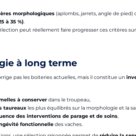
tères morphologiques
(aplombs, jarrets, angle de pied)
5 à 35 %)
.
sélection peut réellement faire progresser ces critères s
gie à long terme
ige pas les boiteries actuelles, mais il constitue un
inv
emelles à conserver
dans le troupeau,
es taureaux
les plus équilibrés sur la morphologie et la sa
quence des interventions de parage et de soins
,
ngévité fonctionnelle
des vaches.
ions, une sélection raisonnée permet de
réduire la sen