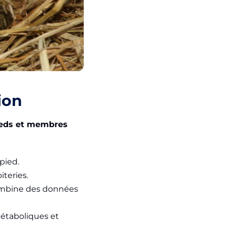
ion
ieds et membres
pied.
iteries.
ombine des données
métaboliques et