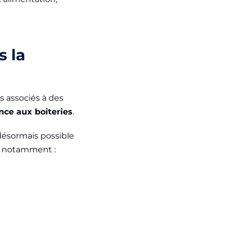
s la
s associés à des
nce aux boiteries
.
désormais possible
, notamment :