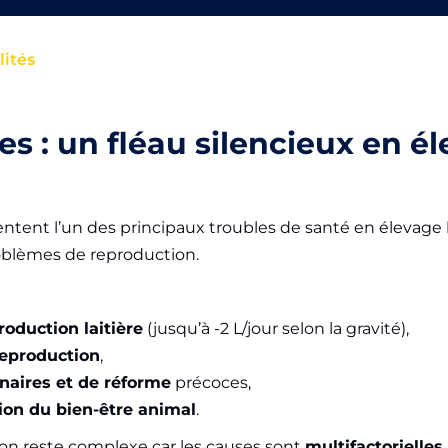
lités
ies : un fléau silencieux en é
ntent l’un des principaux troubles de santé en élevage lai
blèmes de reproduction.
roduction laitière
(jusqu’à -2 L/jour selon la gravité),
reproduction
,
inaires et de réforme
précoces,
ion du bien-être animal
.
ion reste complexe car les causes sont
multifactorielles