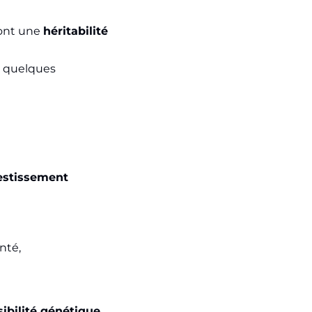
 ont une
héritabilité
ur quelques
estissement
nté,
sibilité génétique