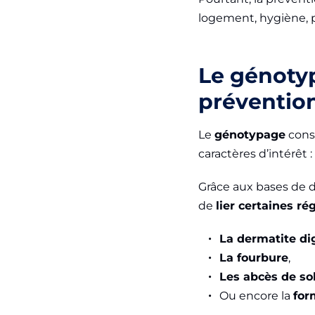
logement, hygiène, 
Le génotyp
préventio
Le
génotypage
consi
caractères d’intérêt 
Grâce aux bases de d
de
lier certaines r
La dermatite di
La fourbure
,
Les abcès de so
Ou encore la
for