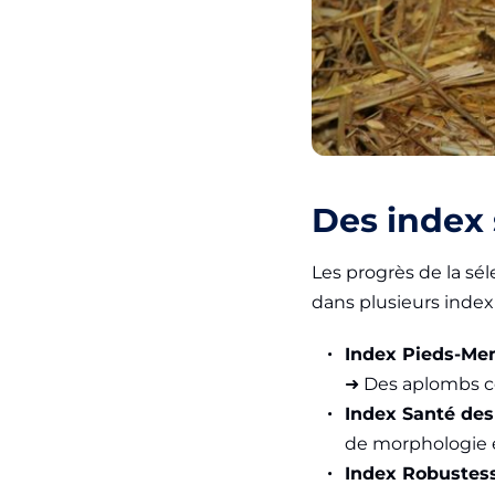
Des index 
Les progrès de la sé
dans plusieurs index 
Index Pieds-Me
➜ Des aplombs cor
Index Santé de
de morphologie e
Index Robustess