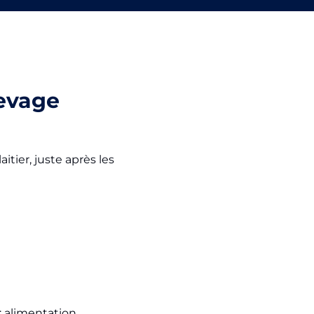
levage
tier, juste après les
: alimentation,